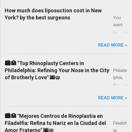
How much does liposuction cost in New
York? by the best surgeons
You
want
to
know
READ MORE »
how
much
liposuc
🏙️🏥 "Top Rhinoplasty Centers in
tion
Philadelphia: Refining Your Nose in the City
Philade
costs
of Brotherly Love" 🌆🥨
lphia,
in New
known
York,
as the
the
READ MORE »
City of
prices
Brothe
and
rly
🏙️🏥 "Mejores Centros de Rinoplastia en
costs
Love,
Filadelfia: Refina tu Nariz en la Ciudad del
Filadelf
of the
boasts
Amor Fraterno" 🌆🥨
ia,
surger