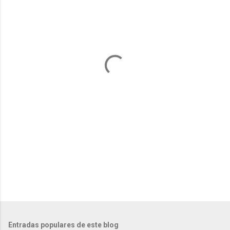
e
n
t
a
r
i
o
s
Entradas populares de este blog