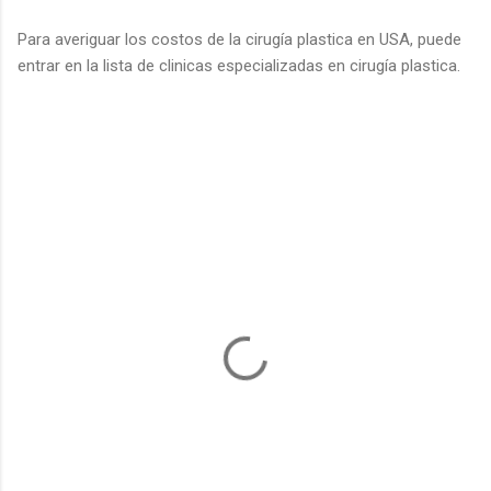
Para averiguar los costos de la cirugía plastica en USA, puede
entrar en la lista de clinicas especializadas en cirugía plastica.
C
o
m
e
n
t
a
r
i
o
s