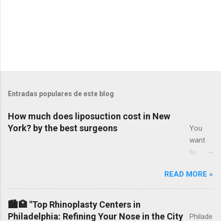
Entradas populares de este blog
How much does liposuction cost in New
York? by the best surgeons
You
want
to
know
READ MORE »
how
much
liposuc
🏙️🏥 "Top Rhinoplasty Centers in
tion
Philadelphia: Refining Your Nose in the City
Philade