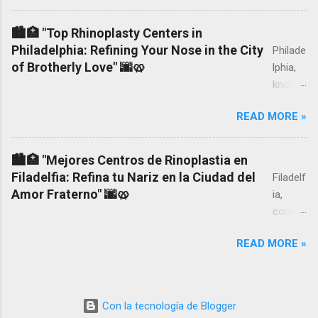
much
liposuc
🏙️🏥 "Top Rhinoplasty Centers in
tion
Philadelphia: Refining Your Nose in the City
Philade
costs
of Brotherly Love" 🌆🥨
lphia,
in New
known
York,
as the
the
READ MORE »
City of
prices
Brothe
and
rly
🏙️🏥 "Mejores Centros de Rinoplastia en
costs
Love,
Filadelfia: Refina tu Nariz en la Ciudad del
Filadelf
of the
boasts
Amor Fraterno" 🌆🥨
ia,
surger
a rich
conoci
y,
history,
da
becaus
diverse
READ MORE »
como
e here
culture,
la
I will
and a
Ciudad
tell you
vibrant
del
what I
Con la tecnología de Blogger
medica
Amor
found