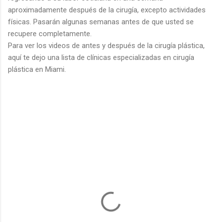
aproximadamente después de la cirugía, excepto actividades
físicas. Pasarán algunas semanas antes de que usted se
recupere completamente.
Para ver los videos de antes y después de la cirugía plástica,
aquí te dejo una lista de clínicas especializadas en cirugía
plástica en Miami.
C
o
m
e
n
t
a
r
i