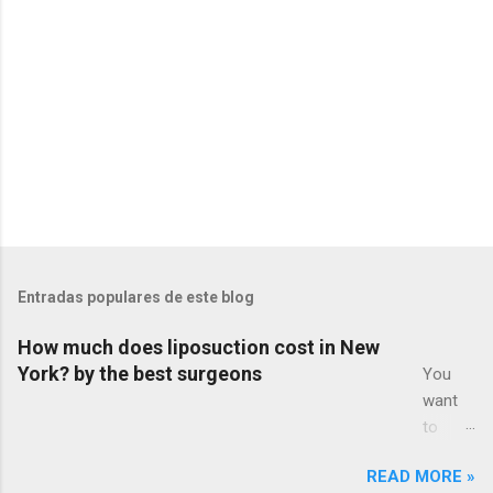
o
s
Entradas populares de este blog
How much does liposuction cost in New
York? by the best surgeons
You
want
to
know
READ MORE »
how