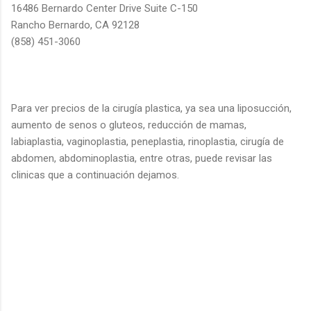
16486 Bernardo Center Drive Suite C-150
Rancho Bernardo, CA 92128
(858) 451-3060
Para ver precios de la cirugía plastica, ya sea una liposucción,
aumento de senos o gluteos, reducción de mamas,
labiaplastia, vaginoplastia, peneplastia, rinoplastia, cirugía de
abdomen, abdominoplastia, entre otras, puede revisar las
clinicas que a continuación dejamos.
C
o
m
e
n