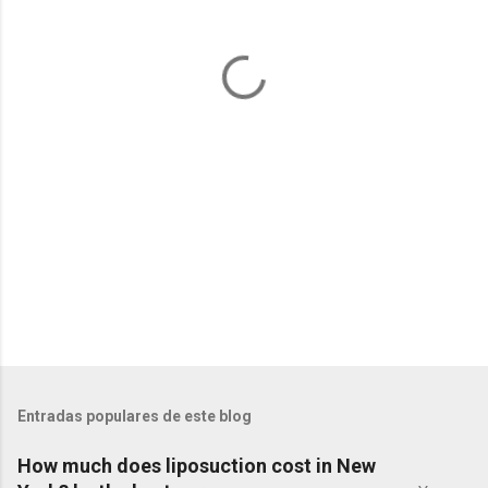
t
a
r
i
o
s
Entradas populares de este blog
How much does liposuction cost in New