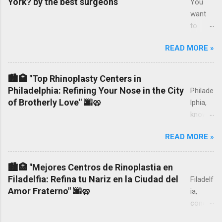
York? by the best surgeons
You
want
to
know
READ MORE »
how
much
liposuc
🏙️🏥 "Top Rhinoplasty Centers in
tion
Philadelphia: Refining Your Nose in the City
Philade
costs
of Brotherly Love" 🌆🥨
lphia,
in New
known
York,
as the
the
READ MORE »
City of
prices
Brothe
and
rly
🏙️🏥 "Mejores Centros de Rinoplastia en
costs
Love,
Filadelfia: Refina tu Nariz en la Ciudad del
Filadelf
of the
boasts
Amor Fraterno" 🌆🥨
ia,
surger
a rich
conoci
y,
history,
da
becaus
diverse