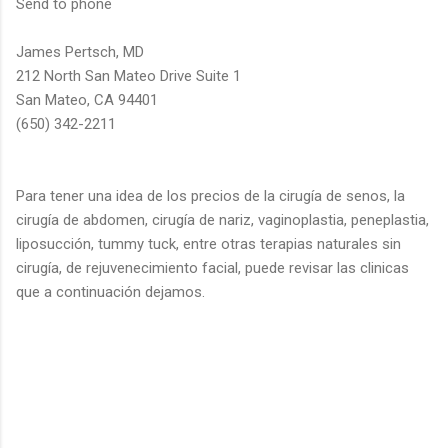
Send to phone
James Pertsch, MD
212 North San Mateo Drive Suite 1
San Mateo, CA 94401
(650) 342-2211
Para tener una idea de los precios de la cirugía de senos, la
cirugía de abdomen, cirugía de nariz, vaginoplastia, peneplastia,
liposucción, tummy tuck, entre otras terapias naturales sin
cirugía, de rejuvenecimiento facial, puede revisar las clinicas
que a continuación dejamos.
C
o
m
e