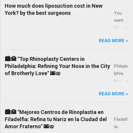
How much does liposuction cost in New
York? by the best surgeons
You
want
to
know
READ MORE »
how
much
liposuc
🏙️🏥 "Top Rhinoplasty Centers in
tion
Philadelphia: Refining Your Nose in the City
Philade
costs
of Brotherly Love" 🌆🥨
lphia,
in New
known
York,
as the
the
READ MORE »
City of
prices
Brothe
and
rly
🏙️🏥 "Mejores Centros de Rinoplastia en
costs
Love,
Filadelfia: Refina tu Nariz en la Ciudad del
Filadelf
of the
boasts
Amor Fraterno" 🌆🥨
ia,
surger
a rich