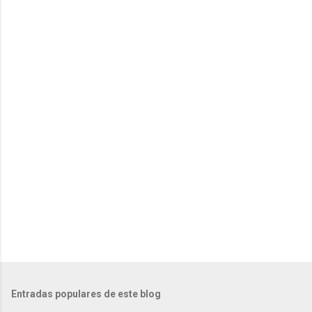
n
t
a
r
i
o
s
Entradas populares de este blog