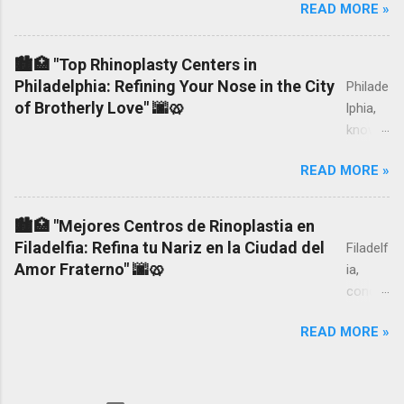
READ MORE »
how
much
liposuc
🏙️🏥 "Top Rhinoplasty Centers in
tion
Philadelphia: Refining Your Nose in the City
Philade
costs
of Brotherly Love" 🌆🥨
lphia,
in New
known
York,
as the
the
READ MORE »
City of
prices
Brothe
and
rly
🏙️🏥 "Mejores Centros de Rinoplastia en
costs
Love,
Filadelfia: Refina tu Nariz en la Ciudad del
Filadelf
of the
boasts
Amor Fraterno" 🌆🥨
ia,
surger
a rich
conoci
y,
history,
da
becaus
diverse
READ MORE »
como
e here
culture,
la
I will
and a
Ciudad
tell you
vibrant
del
what I