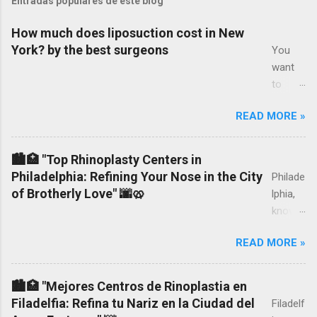
Entradas populares de este blog
How much does liposuction cost in New
York? by the best surgeons
You
want
to
know
READ MORE »
how
much
liposuc
🏙️🏥 "Top Rhinoplasty Centers in
tion
Philadelphia: Refining Your Nose in the City
Philade
costs
of Brotherly Love" 🌆🥨
lphia,
in New
known
York,
as the
the
READ MORE »
City of
prices
Brothe
and
rly
🏙️🏥 "Mejores Centros de Rinoplastia en
costs
Love,
Filadelfia: Refina tu Nariz en la Ciudad del
Filadelf
of the
boasts