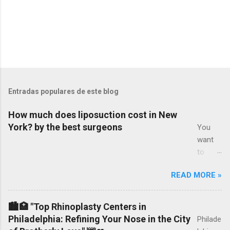
Entradas populares de este blog
How much does liposuction cost in New
York? by the best surgeons
You
want
to
know
READ MORE »
how
much
liposuc
🏙️🏥 "Top Rhinoplasty Centers in
tion
Philadelphia: Refining Your Nose in the City
Philade
costs