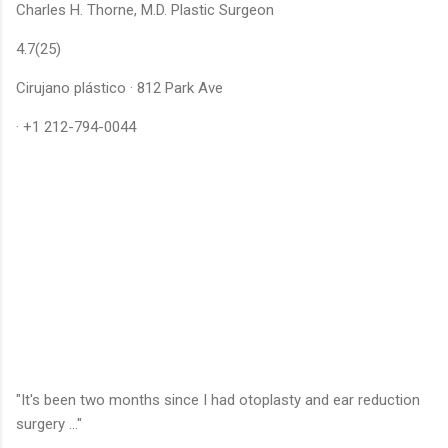
Charles H. Thorne, M.D. Plastic Surgeon
4.7(25)
Cirujano plástico · 812 Park Ave
· +1 212-794-0044
"It's been two months since I had otoplasty and ear reduction
surgery ..."