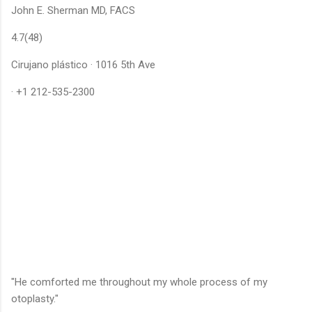
John E. Sherman MD, FACS
4.7(48)
Cirujano plástico · 1016 5th Ave
· +1 212-535-2300
"He comforted me throughout my whole process of my
otoplasty."