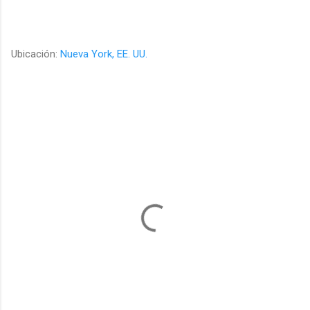
Ubicación:
Nueva York, EE. UU.
C
o
m
e
n
t
a
r
i
o
s